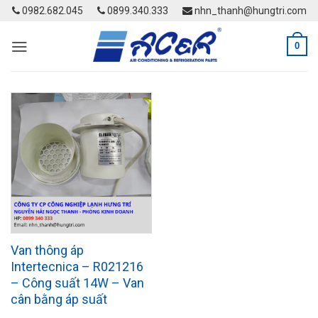
Skip
0982.682.045
0899.340.333
nhn_thanh@hungtri.com
to
content
0
Van thông áp
Intertecnica – R021216
– Công suất 14W – Van
cân bằng áp suất