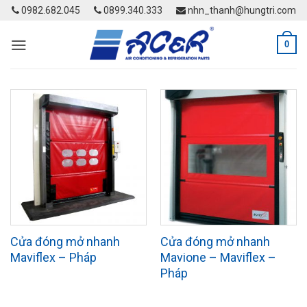
Skip
0982.682.045
0899.340.333
nhn_thanh@hungtri.com
to
content
0
Cửa đóng mở nhanh
Cửa đóng mở nhanh
Maviflex – Pháp
Mavione – Maviflex –
Pháp