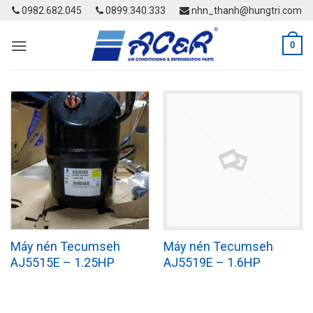
Skip
0982.682.045
0899.340.333
nhn_thanh@hungtri.com
to
content
0
Máy nén Tecumseh
Máy nén Tecumseh
AJ5515E – 1.25HP
AJ5519E – 1.6HP