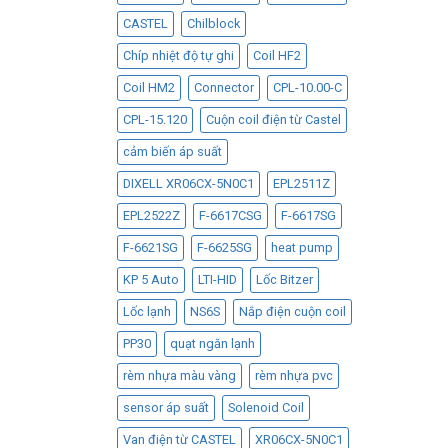
CASTEL
Chilblock
Chíp nhiệt độ tự ghi
Coil HF2
Coil HM2
Connector
CPL-10.00-C
CPL-15.120
Cuộn coil điện từ Castel
cảm biến áp suất
DIXELL XR06CX-5N0C1
EPL2511Z
EPL2522Z
F-6617CSG
F-6617SG
F-6621SG
F-6625SG
heat pump
KP 5 Auto
LTI-HID
Lốc Bitzer
Lốc lạnh
NS6S
Nắp điện cuộn coil
PP30
quạt ngăn lạnh
rèm nhựa màu vàng
rèm nhựa pvc
sensor áp suất
Solenoid Coil
Van điện từ CASTEL
XR06CX-5N0C1