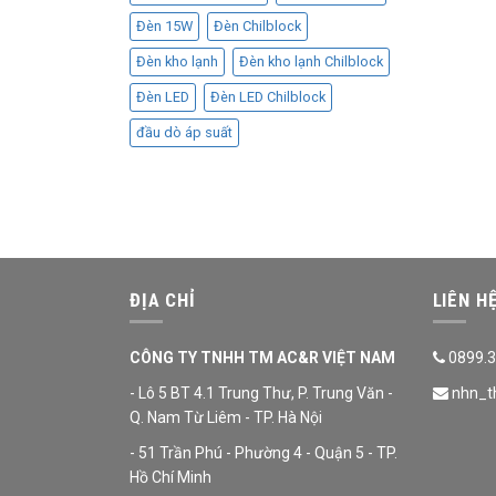
Đèn 15W
Đèn Chilblock
Đèn kho lạnh
Đèn kho lạnh Chilblock
Đèn LED
Đèn LED Chilblock
đầu dò áp suất
ĐỊA CHỈ
LIÊN H
CÔNG TY TNHH TM AC&R VIỆT NAM
0899.3
- Lô 5 BT 4.1 Trung Thư, P. Trung Văn -
nhn_t
Q. Nam Từ Liêm - TP. Hà Nội
- 51 Trần Phú - Phường 4 - Quận 5 - TP.
Hồ Chí Minh