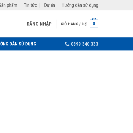
Sản phẩm
Tin tức
Dự án
Hướng dẫn sử dụng
ĐĂNG NHẬP
0
GIỎ HÀNG /
0
₫
ỚNG DẪN SỬ DỤNG
0899 340 333