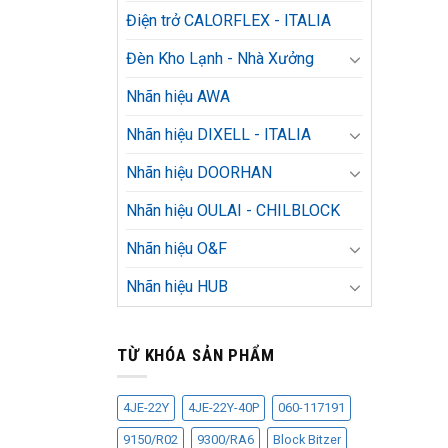
Điện trở CALORFLEX - ITALIA
Đèn Kho Lạnh - Nhà Xưởng
Nhãn hiệu AWA
Nhãn hiệu DIXELL - ITALIA
Nhãn hiệu DOORHAN
Nhãn hiệu OULAI - CHILBLOCK
Nhãn hiệu O&F
Nhãn hiệu HUB
TỪ KHÓA SẢN PHẨM
4JE-22Y
4JE-22Y-40P
060-117191
9150/R02
9300/RA6
Block Bitzer