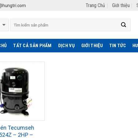
Trang Chủ
Giới thiệu
hungtri.com
CHỦ
TẤT CẢ SẢN PHẨM
DỊCH VỤ
GIỚI THIỆU
TIN TỨC
HƯ
nén Tecumseh
524Z – 2HP –