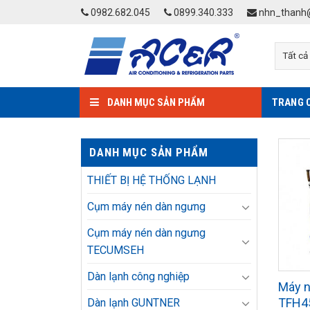
Skip
0982.682.045
0899.340.333
nhn_thanh@
to
content
DANH MỤC SẢN PHẨM
TRANG 
DANH MỤC SẢN PHẨM
THIẾT BỊ HỆ THỐNG LẠNH
Cụm máy nén dàn ngưng
Cụm máy nén dàn ngưng
TECUMSEH
Dàn lạnh công nghiệp
Máy 
TFH4
Dàn lạnh GUNTNER