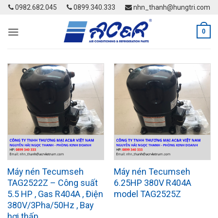
Skip
0982.682.045
0899.340.333
nhn_thanh@hungtri.com
to
content
0
Máy nén Tecumseh
Máy nén Tecumseh
TAG2522Z – Công suất
6.25HP 380V R404A
5.5 HP , Gas R404A , Điện
model TAG2525Z
380V/3Pha/50Hz , Bay
hơi thấp