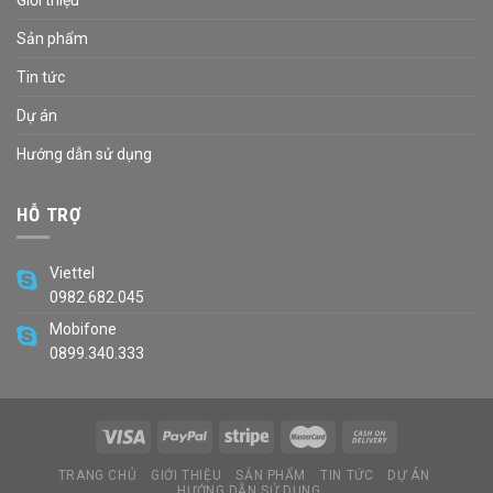
Giới thiệu
Sản phẩm
Tin tức
Dự án
Hướng dẫn sử dụng
HỖ TRỢ
Viettel
0982.682.045
Mobifone
0899.340.333
TRANG CHỦ
GIỚI THIỆU
SẢN PHẨM
TIN TỨC
DỰ ÁN
HƯỚNG DẪN SỬ DỤNG