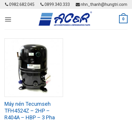
Skip
0982.682.045
0899.340.333
nhn_thanh@hungtri.com
to
content
0
Máy nén Tecumseh
TFH4524Z – 2HP –
R404A – HBP – 3 Pha