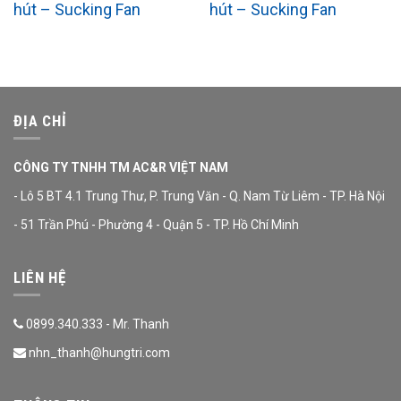
hút – Sucking Fan
hút – Sucking Fan
ĐỊA CHỈ
CÔNG TY TNHH TM AC&R VIỆT NAM
- Lô 5 BT 4.1 Trung Thư, P. Trung Văn - Q. Nam Từ Liêm - TP. Hà Nội
- 51 Trần Phú - Phường 4 - Quận 5 - TP. Hồ Chí Minh
LIÊN HỆ
0899.340.333 - Mr. Thanh
nhn_thanh@hungtri.com