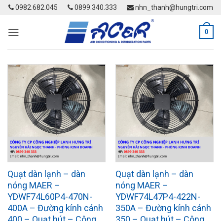
Skip
0982.682.045
0899.340.333
nhn_thanh@hungtri.com
to
content
0
Quạt dàn lạnh – dàn
Quạt dàn lạnh – dàn
nóng MAER –
nóng MAER –
YDWF74L60P4-470N-
YDWF74L47P4-422N-
400A – Đường kính cánh
350A – Đường kính cánh
400 – Quạt hút – Công
350 – Quạt hút – Công