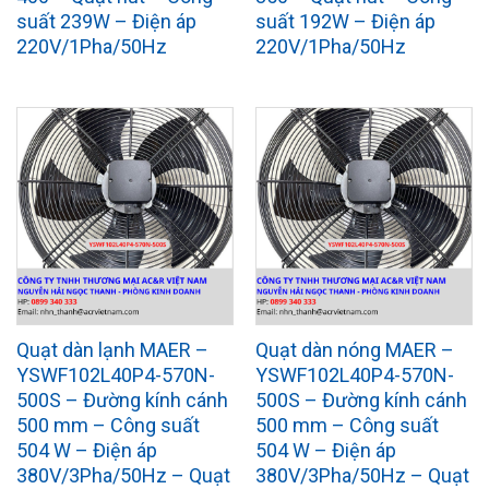
suất 239W – Điện áp
suất 192W – Điện áp
220V/1Pha/50Hz
220V/1Pha/50Hz
Quạt dàn lạnh MAER –
Quạt dàn nóng MAER –
YSWF102L40P4-570N-
YSWF102L40P4-570N-
500S – Đường kính cánh
500S – Đường kính cánh
500 mm – Công suất
500 mm – Công suất
504 W – Điện áp
504 W – Điện áp
380V/3Pha/50Hz – Quạt
380V/3Pha/50Hz – Quạt