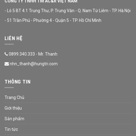
CÔNG TY TNHH TM AC&R VIỆT NAM
- Lô 5 BT 4.1 Trung Thư, P. Trung Văn - Q. Nam Từ Liêm - TP. Hà Nội
- 51 Trần Phú - Phường 4 - Quận 5 - TP. Hồ Chí Minh
LIÊN HỆ
0899.340.333 - Mr. Thanh
nhn_thanh@hungtri.com
THÔNG TIN
Trang Chủ
Giới thiệu
Sản phẩm
Tin tức