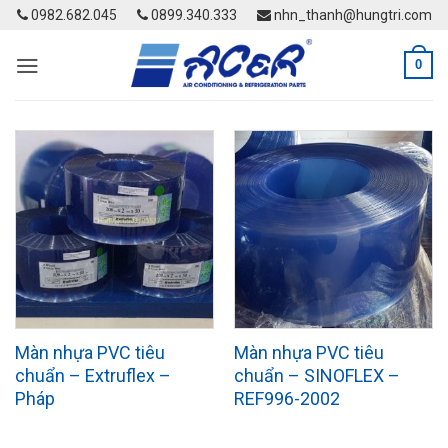
Skip
0982.682.045
0899.340.333
nhn_thanh@hungtri.com
to
content
0
Màn nhựa PVC tiêu
Màn nhựa PVC tiêu
chuẩn – Extruflex –
chuẩn – SINOFLEX –
Pháp
REF996-2002