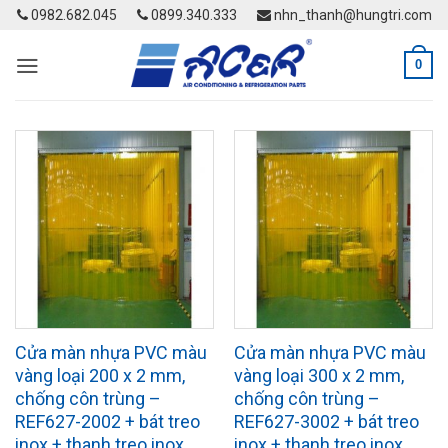
Skip
0982.682.045
0899.340.333
nhn_thanh@hungtri.com
to
content
0
Cửa màn nhựa PVC màu
Cửa màn nhựa PVC màu
vàng loại 200 x 2 mm,
vàng loại 300 x 2 mm,
chống côn trùng –
chống côn trùng –
REF627-2002 + bát treo
REF627-3002 + bát treo
inox + thanh treo inox
inox + thanh treo inox