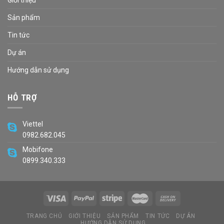
Giới thiệu
Sản phẩm
Tin tức
Dự án
Hướng dẫn sử dụng
HỖ TRỢ
Viettel
0982.682.045
Mobifone
0899.340.333
TRANG CHỦ
GIỚI THIỆU
SẢN PHẨM
TIN TỨC
DỰ ÁN
HƯỚNG DẪN SỬ DỤNG