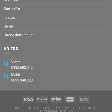
Giới thiệu
Sản phẩm
Tin tức
Dự án
Hướng dẫn sử dụng
HỖ TRỢ
Viettel
0982.682.045
Mobifone
0899.340.333
TRANG CHỦ
GIỚI THIỆU
SẢN PHẨM
TIN TỨC
DỰ ÁN
HƯỚNG DẪN SỬ DỤNG