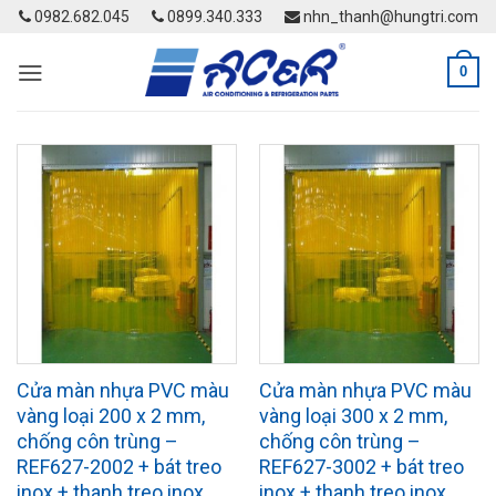
Skip
0982.682.045
0899.340.333
nhn_thanh@hungtri.com
to
content
0
Cửa màn nhựa PVC màu
Cửa màn nhựa PVC màu
vàng loại 200 x 2 mm,
vàng loại 300 x 2 mm,
chống côn trùng –
chống côn trùng –
REF627-2002 + bát treo
REF627-3002 + bát treo
inox + thanh treo inox
inox + thanh treo inox