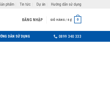
Sản phẩm
Tin tức
Dự án
Hướng dẫn sử dụng
ĐĂNG NHẬP
0
GIỎ HÀNG /
0
₫
ỚNG DẪN SỬ DỤNG
0899 340 333