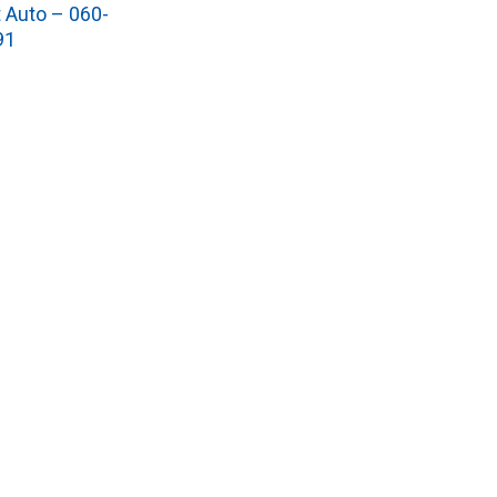
 Auto – 060-
91