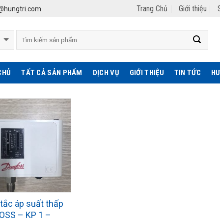
Trang Chủ
Giới thiệu
hungtri.com
CHỦ
TẤT CẢ SẢN PHẨM
DỊCH VỤ
GIỚI THIỆU
TIN TỨC
HƯ
tắc áp suất thấp
OSS – KP 1 –