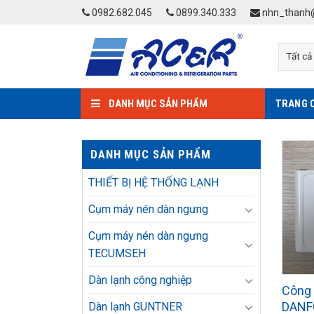
Skip
0982.682.045
0899.340.333
nhn_thanh@
to
content
DANH MỤC SẢN PHẨM
TRANG 
DANH MỤC SẢN PHẨM
THIẾT BỊ HỆ THỐNG LẠNH
Cụm máy nén dàn ngưng
Cụm máy nén dàn ngưng
TECUMSEH
Dàn lạnh công nghiệp
Công 
DANF
Dàn lạnh GUNTNER