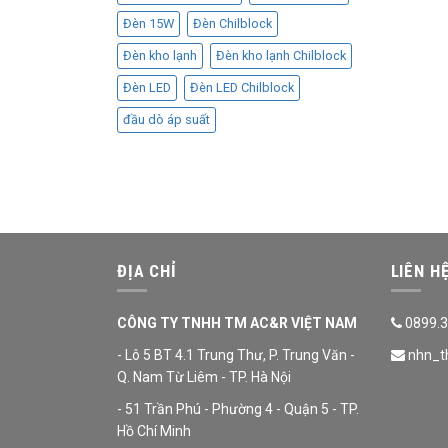
Đèn 15W
Đèn Chilblock
Đèn kho lạnh
Đèn kho lạnh Chilblock
Đèn LED
Đèn LED Chilblock
đầu dò áp suất
ĐỊA CHỈ
LIÊN H
CÔNG TY TNHH TM AC&R VIỆT NAM
0899.3
- Lô 5 BT 4.1 Trung Thư, P. Trung Văn -
nhn_t
Q. Nam Từ Liêm - TP. Hà Nội
- 51 Trần Phú - Phường 4 - Quận 5 - TP.
Hồ Chí Minh