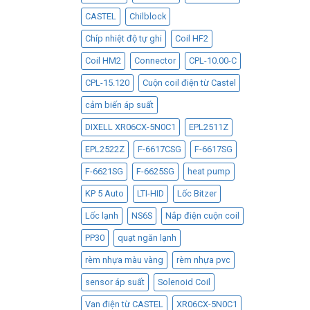
CASTEL
Chilblock
Chíp nhiệt độ tự ghi
Coil HF2
Coil HM2
Connector
CPL-10.00-C
CPL-15.120
Cuộn coil điện từ Castel
cảm biến áp suất
DIXELL XR06CX-5N0C1
EPL2511Z
EPL2522Z
F-6617CSG
F-6617SG
F-6621SG
F-6625SG
heat pump
KP 5 Auto
LTI-HID
Lốc Bitzer
Lốc lạnh
NS6S
Nắp điện cuộn coil
PP30
quạt ngăn lạnh
rèm nhựa màu vàng
rèm nhựa pvc
sensor áp suất
Solenoid Coil
Van điện từ CASTEL
XR06CX-5N0C1