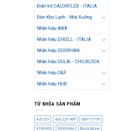
Điện trở CALORFLEX - ITALIA
Đèn Kho Lạnh - Nhà Xưởng
Nhãn hiệu AWA
Nhãn hiệu DIXELL - ITALIA
Nhãn hiệu DOORHAN
Nhãn hiệu OULAI - CHILBLOCK
Nhãn hiệu O&F
Nhãn hiệu HUB
TỪ KHÓA SẢN PHẨM
4JE-22Y
4JE-22Y-40P
060-117191
9150/R02
9300/RA6
Block Bitzer