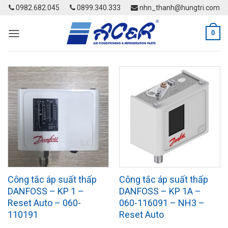
Skip
0982.682.045
0899.340.333
nhn_thanh@hungtri.com
to
content
0
Công tắc áp suất thấp
Công tắc áp suất thấp
DANFOSS – KP 1 –
DANFOSS – KP 1A –
Reset Auto – 060-
060-116091 – NH3 –
110191
Reset Auto