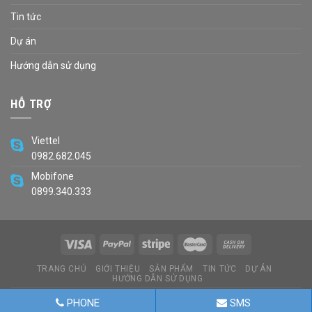
Tin tức
Dự án
Hướng dẫn sử dụng
HỖ TRỢ
Viettel
0982.682.045
Mobifone
0899.340.333
TRANG CHỦ
GIỚI THIỆU
SẢN PHẨM
TIN TỨC
DỰ ÁN
HƯỚNG DẪN SỬ DỤNG
Copyright 2026 ©
Developed By Balloon.vn
PHONE
SMS