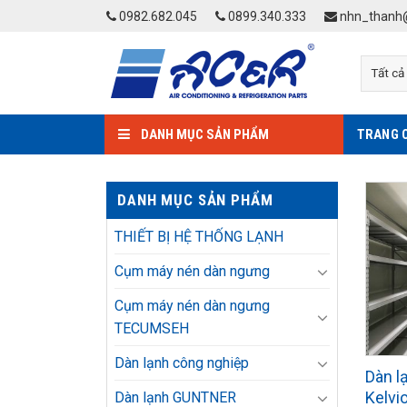
Skip
0982.682.045
0899.340.333
nhn_thanh@
to
content
DANH MỤC SẢN PHẨM
TRANG 
DANH MỤC SẢN PHẨM
THIẾT BỊ HỆ THỐNG LẠNH
Cụm máy nén dàn ngưng
Cụm máy nén dàn ngưng
TECUMSEH
Dàn lạnh công nghiệp
Dàn l
Kelvi
Dàn lạnh GUNTNER