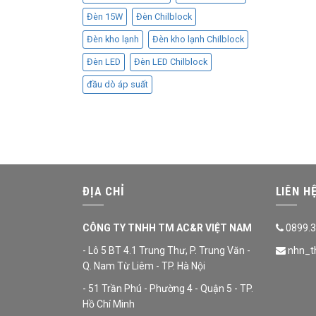
Đèn 15W
Đèn Chilblock
Đèn kho lạnh
Đèn kho lạnh Chilblock
Đèn LED
Đèn LED Chilblock
đầu dò áp suất
ĐỊA CHỈ
LIÊN H
CÔNG TY TNHH TM AC&R VIỆT NAM
0899.3
- Lô 5 BT 4.1 Trung Thư, P. Trung Văn -
nhn_t
Q. Nam Từ Liêm - TP. Hà Nội
- 51 Trần Phú - Phường 4 - Quận 5 - TP.
Hồ Chí Minh