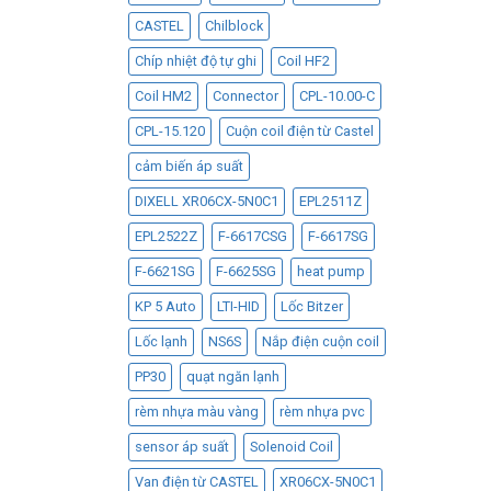
CASTEL
Chilblock
Chíp nhiệt độ tự ghi
Coil HF2
Coil HM2
Connector
CPL-10.00-C
CPL-15.120
Cuộn coil điện từ Castel
cảm biến áp suất
DIXELL XR06CX-5N0C1
EPL2511Z
EPL2522Z
F-6617CSG
F-6617SG
F-6621SG
F-6625SG
heat pump
KP 5 Auto
LTI-HID
Lốc Bitzer
Lốc lạnh
NS6S
Nắp điện cuộn coil
PP30
quạt ngăn lạnh
rèm nhựa màu vàng
rèm nhựa pvc
sensor áp suất
Solenoid Coil
Van điện từ CASTEL
XR06CX-5N0C1