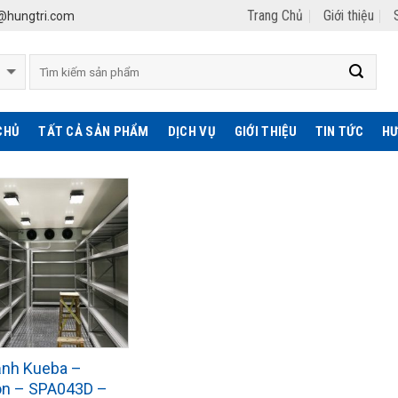
Trang Chủ
Giới thiệu
hungtri.com
CHỦ
TẤT CẢ SẢN PHẨM
DỊCH VỤ
GIỚI THIỆU
TIN TỨC
HƯ
ạnh Kueba –
on – SPA043D –