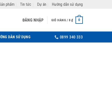
Sản phẩm
Tin tức
Dự án
Hướng dẫn sử dụng
ĐĂNG NHẬP
0
GIỎ HÀNG /
0
₫
ỚNG DẪN SỬ DỤNG
0899 340 333