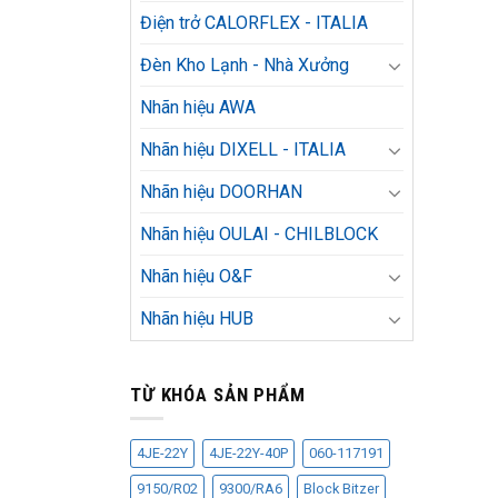
Điện trở CALORFLEX - ITALIA
Đèn Kho Lạnh - Nhà Xưởng
Nhãn hiệu AWA
Nhãn hiệu DIXELL - ITALIA
Nhãn hiệu DOORHAN
Nhãn hiệu OULAI - CHILBLOCK
Nhãn hiệu O&F
Nhãn hiệu HUB
TỪ KHÓA SẢN PHẨM
4JE-22Y
4JE-22Y-40P
060-117191
9150/R02
9300/RA6
Block Bitzer