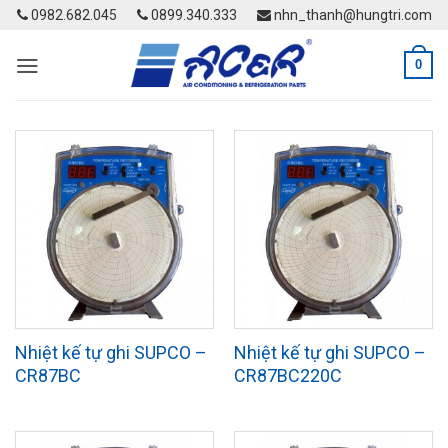
Skip
0982.682.045
0899.340.333
nhn_thanh@hungtri.com
to
content
0
Nhiệt kế tự ghi SUPCO –
Nhiệt kế tự ghi SUPCO –
CR87BC
CR87BC220C