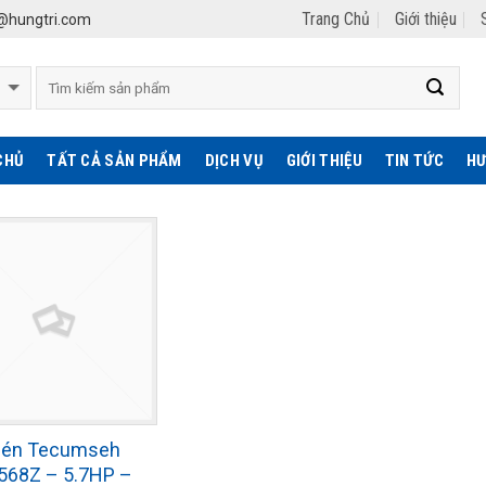
Trang Chủ
Giới thiệu
hungtri.com
CHỦ
TẤT CẢ SẢN PHẨM
DỊCH VỤ
GIỚI THIỆU
TIN TỨC
HƯ
nén Tecumseh
568Z – 5.7HP –