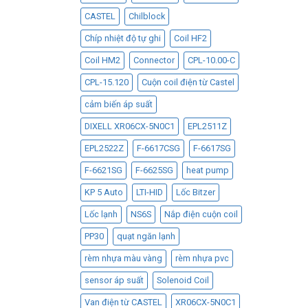
CASTEL
Chilblock
Chíp nhiệt độ tự ghi
Coil HF2
Coil HM2
Connector
CPL-10.00-C
CPL-15.120
Cuộn coil điện từ Castel
cảm biến áp suất
DIXELL XR06CX-5N0C1
EPL2511Z
EPL2522Z
F-6617CSG
F-6617SG
F-6621SG
F-6625SG
heat pump
KP 5 Auto
LTI-HID
Lốc Bitzer
Lốc lạnh
NS6S
Nắp điện cuộn coil
PP30
quạt ngăn lạnh
rèm nhựa màu vàng
rèm nhựa pvc
sensor áp suất
Solenoid Coil
Van điện từ CASTEL
XR06CX-5N0C1