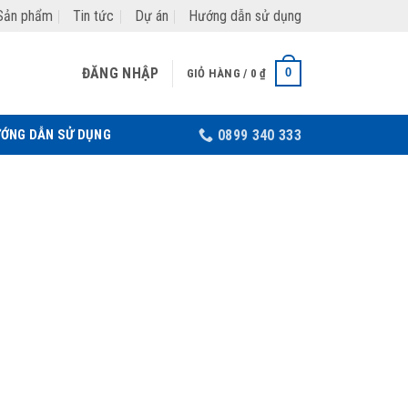
Sản phẩm
Tin tức
Dự án
Hướng dẫn sử dụng
ĐĂNG NHẬP
0
GIỎ HÀNG /
0
₫
ỚNG DẪN SỬ DỤNG
0899 340 333