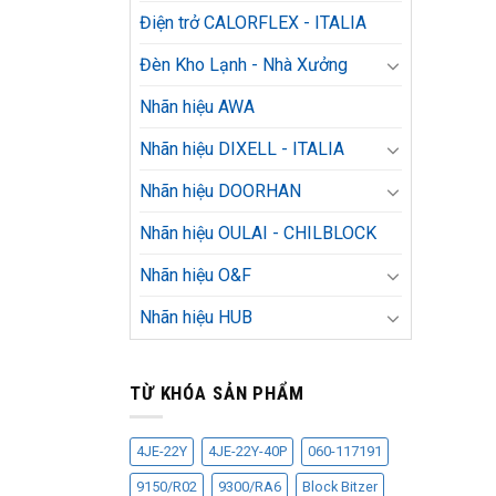
Điện trở CALORFLEX - ITALIA
Đèn Kho Lạnh - Nhà Xưởng
Nhãn hiệu AWA
Nhãn hiệu DIXELL - ITALIA
Nhãn hiệu DOORHAN
Nhãn hiệu OULAI - CHILBLOCK
Nhãn hiệu O&F
Nhãn hiệu HUB
TỪ KHÓA SẢN PHẨM
4JE-22Y
4JE-22Y-40P
060-117191
9150/R02
9300/RA6
Block Bitzer