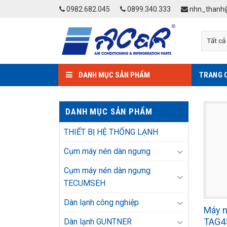
Skip
0982.682.045
0899.340.333
nhn_thanh@
to
content
DANH MỤC SẢN PHẨM
TRANG 
DANH MỤC SẢN PHẨM
THIẾT BỊ HỆ THỐNG LẠNH
Cụm máy nén dàn ngưng
Cụm máy nén dàn ngưng
TECUMSEH
Dàn lạnh công nghiệp
Máy 
TAG4
Dàn lạnh GUNTNER