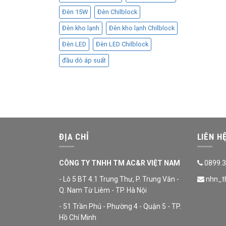
Đèn 15W
Đèn Chilblock
Đèn kho lạnh
Đèn kho lạnh Chilblock
Đèn LED
Đèn LED Chilblock
đầu dò áp suất
ĐỊA CHỈ
LIÊN H
CÔNG TY TNHH TM AC&R VIỆT NAM
0899.3
- Lô 5 BT 4.1 Trung Thư, P. Trung Văn -
nhn_t
Q. Nam Từ Liêm - TP. Hà Nội
- 51 Trần Phú - Phường 4 - Quận 5 - TP.
Hồ Chí Minh