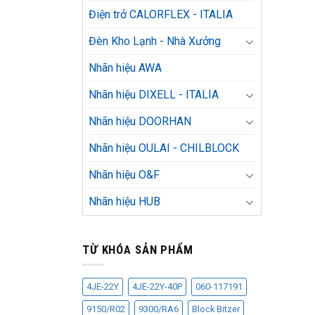
Điện trở CALORFLEX - ITALIA
Đèn Kho Lạnh - Nhà Xưởng
Nhãn hiệu AWA
Nhãn hiệu DIXELL - ITALIA
Nhãn hiệu DOORHAN
Nhãn hiệu OULAI - CHILBLOCK
Nhãn hiệu O&F
Nhãn hiệu HUB
TỪ KHÓA SẢN PHẨM
4JE-22Y
4JE-22Y-40P
060-117191
9150/R02
9300/RA6
Block Bitzer