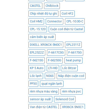
CASTEL
Chilblock
Chíp nhiệt độ tự ghi
Coil HF2
Coil HM2
Connector
CPL-10.00-C
CPL-15.120
Cuộn coil điện từ Castel
cảm biến áp suất
DIXELL XR06CX-5N0C1
EPL2511Z
EPL2522Z
F-6617CSG
F-6617SG
F-6621SG
F-6625SG
heat pump
KP 5 Auto
LTI-HID
Lốc Bitzer
Lốc lạnh
NS6S
Nắp điện cuộn coil
PP30
quạt ngăn lạnh
rèm nhựa màu vàng
rèm nhựa pvc
sensor áp suất
Solenoid Coil
Van điện từ CASTEL
XR06CX-5N0C1