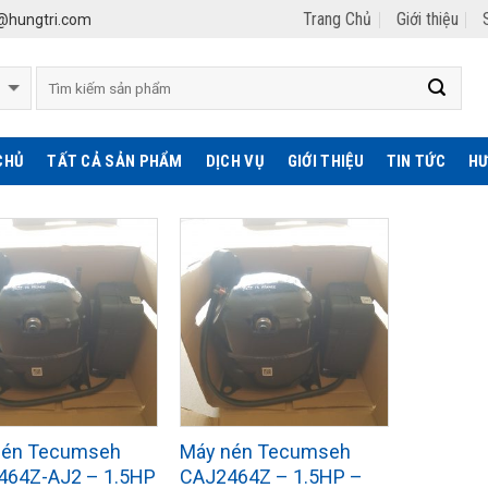
Trang Chủ
Giới thiệu
hungtri.com
CHỦ
TẤT CẢ SẢN PHẨM
DỊCH VỤ
GIỚI THIỆU
TIN TỨC
HƯ
nén Tecumseh
Máy nén Tecumseh
464Z-AJ2 – 1.5HP
CAJ2464Z – 1.5HP –