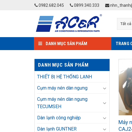
Skip
0982.682.045
0899.340.333
nhn_thanh@
to
content
DANH MỤC SẢN PHẨM
TRANG 
DANH MỤC SẢN PHẨM
THIẾT BỊ HỆ THỐNG LẠNH
Cụm máy nén dàn ngưng
Cụm máy nén dàn ngưng
TECUMSEH
Dàn lạnh công nghiệp
Máy 
CAJ2
Dàn lạnh GUNTNER