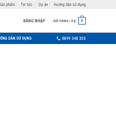
Sản phẩm
Tin tức
Dự án
Hướng dẫn sử dụng
ĐĂNG NHẬP
0
GIỎ HÀNG /
0
₫
ỚNG DẪN SỬ DỤNG
0899 340 333