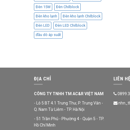
Đèn 15W
Đèn Chilblock
Đèn kho lạnh
Đèn kho lạnh Chilblock
Đèn LED
Đèn LED Chilblock
đầu dò áp suất
ĐỊA CHỈ
LIÊN H
CÔNG TY TNHH TM AC&R VIỆT NAM
0899.3
- Lô 5 BT 4.1 Trung Thư, P. Trung Văn -
nhn_t
Q. Nam Từ Liêm - TP. Hà Nội
- 51 Trần Phú - Phường 4 - Quận 5 - TP.
Hồ Chí Minh