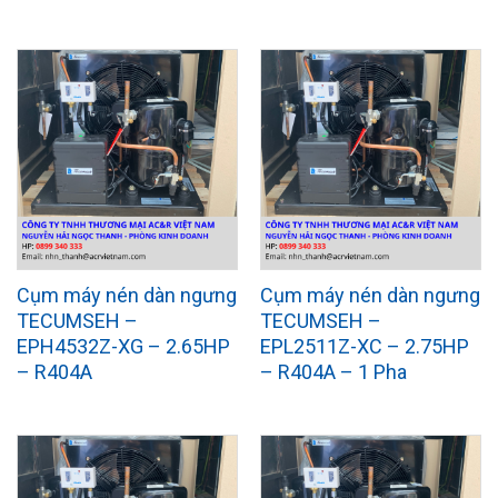
Cụm máy nén dàn ngưng
Cụm máy nén dàn ngưng
TECUMSEH –
TECUMSEH –
EPH4532Z-XG – 2.65HP
EPL2511Z-XC – 2.75HP
– R404A
– R404A – 1 Pha