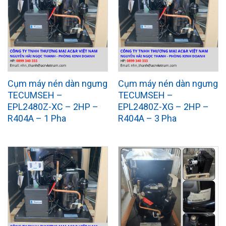
Cụm máy nén dàn ngưng
Cụm máy nén dàn ngưng
TECUMSEH –
TECUMSEH –
EPL2480Z-XC – 2HP –
EPL2480Z-XG – 2HP –
R404A – 1 Pha
R404A – 3 Pha