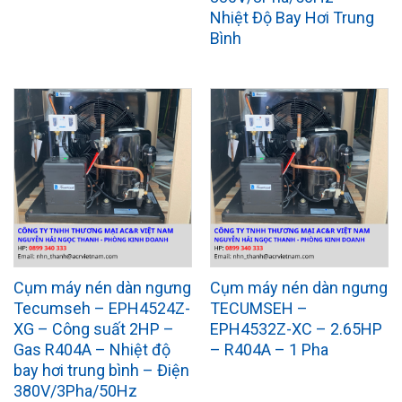
Nhiệt Độ Bay Hơi Trung
Bình
Cụm máy nén dàn ngưng
Cụm máy nén dàn ngưng
Tecumseh – EPH4524Z-
TECUMSEH –
XG – Công suất 2HP –
EPH4532Z-XC – 2.65HP
Gas R404A – Nhiệt độ
– R404A – 1 Pha
bay hơi trung bình – Điện
380V/3Pha/50Hz