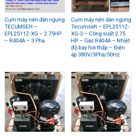
Cụm máy nén dàn ngưng
Cụm máy nén dàn ngưng
TECUMSEH –
Tecumseh – EPL2511Z-
EPL2511Z-XG – 2.75HP
XG-3 – Công suất 2.75
– R404A – 3 Pha
HP – Gas R404A – Nhiệt
độ bay hơi thấp – Điện
áp 380V/3Pha/50Hz