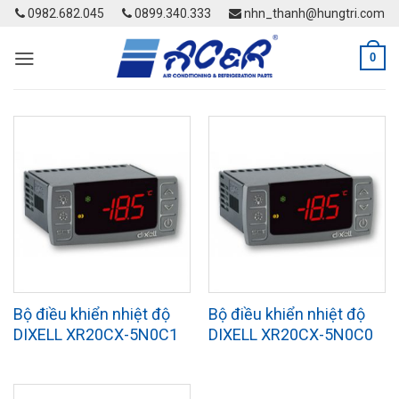
Skip
0982.682.045
0899.340.333
nhn_thanh@hungtri.com
to
content
0
Bộ điều khiển nhiệt độ
Bộ điều khiển nhiệt độ
DIXELL XR20CX-5N0C1
DIXELL XR20CX-5N0C0