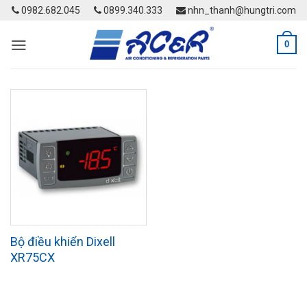
Skip
0982.682.045
0899.340.333
nhn_thanh@hungtri.com
to
content
0
Bộ điều khiển Dixell
XR75CX