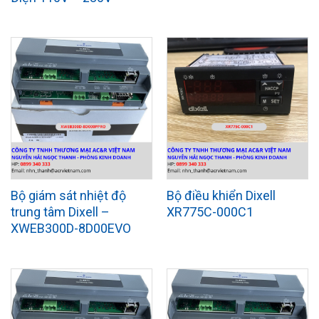
Bộ giám sát nhiệt độ
Bộ điều khiển Dixell
trung tâm Dixell –
XR775C-000C1
XWEB300D-8D00EVO