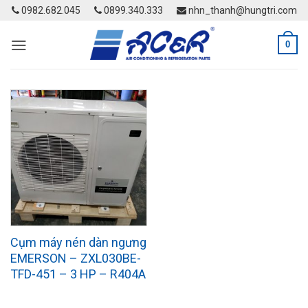
Skip
0982.682.045
0899.340.333
nhn_thanh@hungtri.com
to
content
0
Cụm máy nén dàn ngưng
EMERSON – ZXL030BE-
TFD-451 – 3 HP – R404A