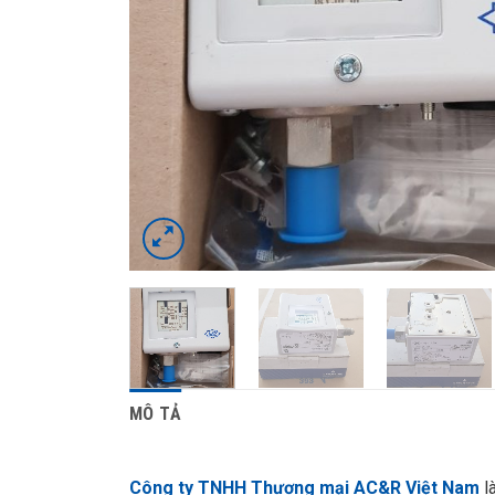
MÔ TẢ
Công ty TNHH Thương mại AC&R Việt Nam
l