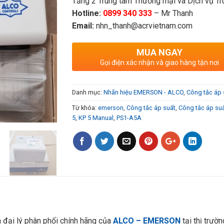
Tầng 2 Trung tâm Thương mại và Dịch vụ Tru
Hotline:
0899 340 333
– Mr Thanh
Email:
nhn_thanh@acrvietnam.com
MUA NGAY
Gọi điện xác nhận và giao hàng tận nơi
Danh mục:
Nhãn hiệu EMERSON - ALCO
,
Công tắc áp 
Từ khóa:
emerson
,
Công tắc áp suất
,
Công tắc áp su
5
,
KP 5 Manual
,
PS1-A5A
à đại lý phân phối chính hãng của
ALCO – EMERSON
tại thị trườ