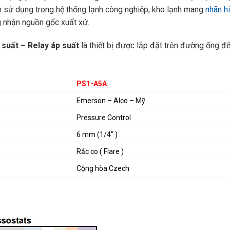
ện sử dụng trong hệ thống lạnh công nghiệp, kho lạnh mang
nhãn h
g nhận nguồn gốc xuất xứ.
 suất – Relay áp suất
là thiết bị được lắp đặt trên đường ống 
PS1-A5A
Emerson – Alco – Mỹ
Pressure Control
6 mm (1/4″ )
Rắc co ( Flare )
Cộng hòa Czech