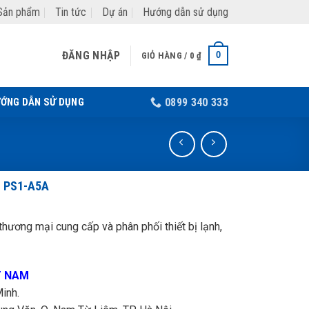
Sản phẩm
Tin tức
Dự án
Hướng dẫn sử dụng
ĐĂNG NHẬP
0
GIỎ HÀNG /
0
₫
ỚNG DẪN SỬ DỤNG
0899 340 333
– PS1-A5A
hương mại cung cấp và phân phối thiết bị lạnh,
T NAM
inh.