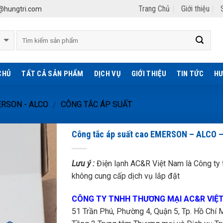
Trang Chủ
Giới thiệu
hungtri.com
CHỦ
TẤT CẢ SẢN PHẨM
DỊCH VỤ
GIỚI THIỆU
TIN TỨC
HƯ
RSON - ALCO
CÔNG TẮC ÁP SUẤT
/
Công tắc áp suất cao EMERSON – ALCO 
Lưu ý :
Điện lạnh AC&R Việt Nam là Công ty t
không cung cấp dịch vụ lắp đặt
CÔNG TY TNHH THƯƠNG MẠI AC&R VIỆ
51 Trần Phú, Phường 4, Quận 5, Tp. Hồ Chí M