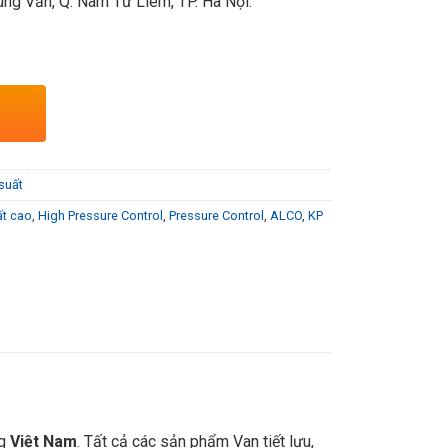
ng Văn, Q. Nam Từ Liêm, TP. Hà Nội.
suất
ất cao
,
High Pressure Control
,
Pressure Control
,
ALCO
,
KP
ng
Việt Nam
. Tất cả các sản phẩm Van tiết lưu,