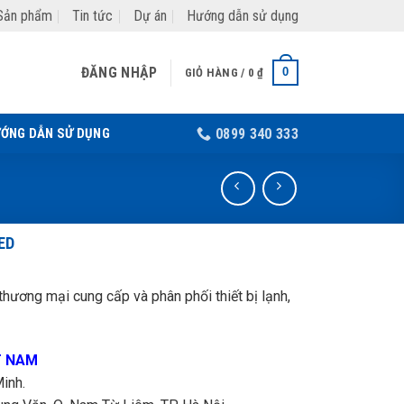
Sản phẩm
Tin tức
Dự án
Hướng dẫn sử dụng
ĐĂNG NHẬP
0
GIỎ HÀNG /
0
₫
ỚNG DẪN SỬ DỤNG
0899 340 333
ED
hương mại cung cấp và phân phối thiết bị lạnh,
T NAM
inh.