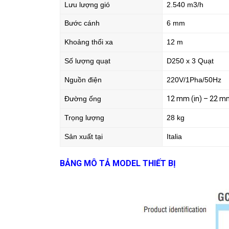
Lưu lượng gió
2.540 m3/h
Bước cánh
6 mm
Khoảng thổi xa
12 m
Số lượng quạt
D250 x 3 Quạt
Nguồn điện
220V/1Pha/50Hz
Đường ống
12 mm (in) – 22 m
Trọng lượng
28 kg
Sản xuất tại
Italia
BẢNG MÔ TẢ MODEL THIẾT BỊ