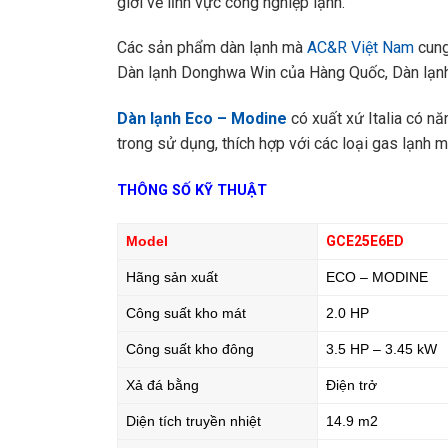
giới về lĩnh vực công nghiệp lạnh.
Các sản phẩm dàn lạnh mà
AC&R Việt Nam
cung
Dàn lạnh Donghwa Win của Hàng Quốc, Dàn lạnh
Dàn lạnh Eco – Modine
có xuất xứ Italia có nă
trong sử dụng, thích hợp với các loại gas lạnh
THÔNG SỐ KỸ THUẬT
Model
GCE25E6ED
Hãng sản xuất
ECO – MODINE
Công suất kho mát
2.0 HP
Công suất kho đông
3.5 HP – 3.45 kW
Xả đá bằng
Điện trở
Diện tích truyền nhiệt
14.9 m2