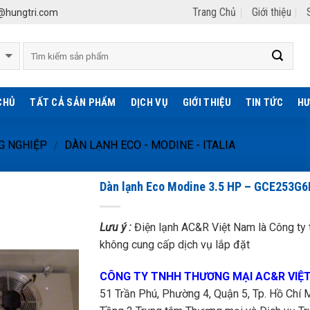
Trang Chủ
Giới thiệu
hungtri.com
CHỦ
TẤT CẢ SẢN PHẨM
DỊCH VỤ
GIỚI THIỆU
TIN TỨC
HƯ
G NGHIỆP
DÀN LẠNH ECO - MODINE - ITALIA
/
Dàn lạnh Eco Modine 3.5 HP – GCE253G6
Lưu ý :
Điện lạnh AC&R Việt Nam là Công ty t
không cung cấp dịch vụ lắp đặt
CÔNG TY TNHH THƯƠNG MẠI AC&R VIỆ
51 Trần Phú, Phường 4, Quận 5, Tp. Hồ Chí M