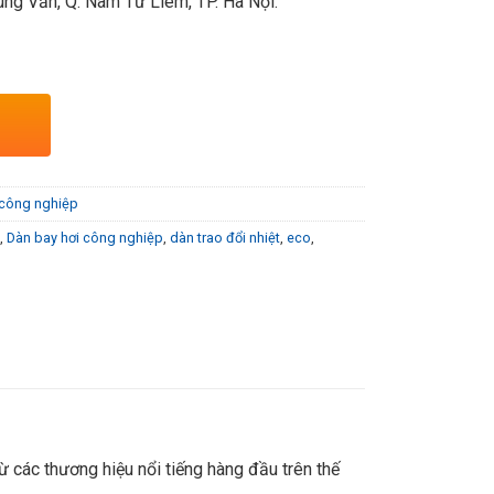
ng Văn, Q. Nam Từ Liêm, TP. Hà Nội.
 công nghiệp
,
Dàn bay hơi công nghiệp
,
dàn trao đổi nhiệt
,
eco
,
ừ các thương hiệu nổi tiếng hàng đầu trên thế