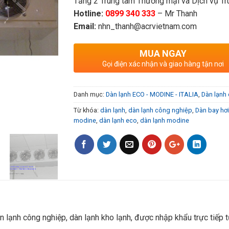
Tầng 2 Trung tâm Thương mại và Dịch vụ Tru
Hotline:
0899 340 333
– Mr Thanh
Email:
nhn_thanh@acrvietnam.com
MUA NGAY
Gọi điện xác nhận và giao hàng tận nơi
Danh mục:
Dàn lạnh ECO - MODINE - ITALIA
,
Dàn lạnh
Từ khóa:
dàn lạnh
,
dàn lạnh công nghiệp
,
Dàn bay hơi
modine
,
dàn lạnh eco
,
dàn lạnh modine
 lạnh công nghiệp, dàn lạnh kho lạnh, được nhập khẩu trực tiếp t