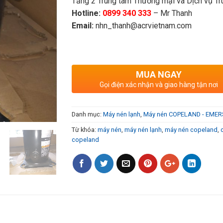
Tầng 2 Trung tâm Thương mại và Dịch vụ Tru
Hotline:
0899 340 333
– Mr Thanh
Email:
nhn_thanh@acrvietnam.com
MUA NGAY
Gọi điện xác nhận và giao hàng tận nơi
Danh mục:
Máy nén lạnh
,
Máy nén COPELAND - EME
Từ khóa:
máy nén
,
máy nén lạnh
,
máy nén copeland
,
copeland