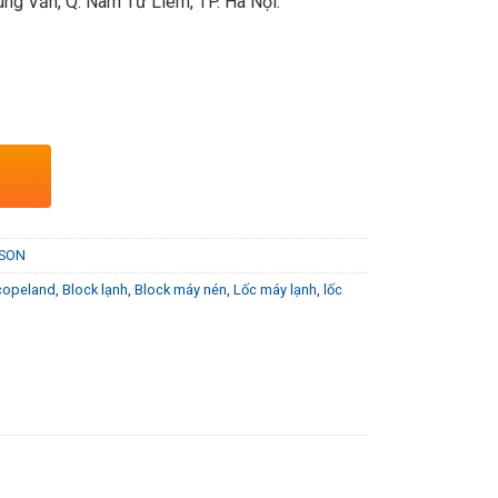
ng Văn, Q. Nam Từ Liêm, TP. Hà Nội.
RSON
copeland
,
Block lạnh
,
Block máy nén
,
Lốc máy lạnh
,
lốc