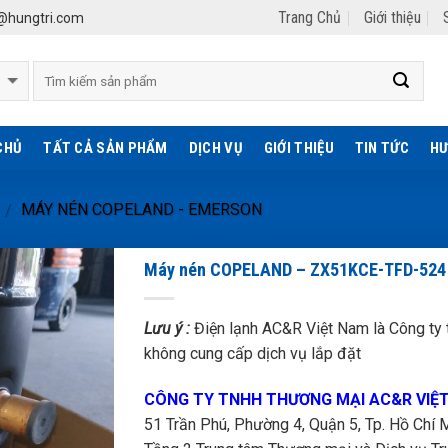
Trang Chủ
Giới thiệu
hungtri.com
CHỦ
TẤT CẢ SẢN PHẨM
DỊCH VỤ
GIỚI THIỆU
TIN TỨC
HƯ
MÁY NÉN COPELAND - EMERSON
/
Máy nén COPELAND – ZX51KCE-TFD-524 
Lưu ý :
Điện lạnh AC&R Việt Nam là Công ty t
không cung cấp dịch vụ lắp đặt
CÔNG TY TNHH THƯƠNG MẠI AC&R VIỆ
51 Trần Phú, Phường 4, Quận 5, Tp. Hồ Chí M