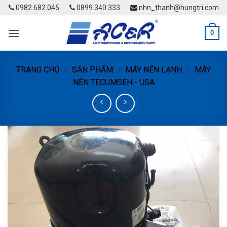
Skip
0982.682.045
0899.340.333
nhn_thanh@hungtri.com
to
content
0
TRANG CHỦ
SẢN PHẨM
MÁY NÉN LẠNH
MÁY
/
/
/
NÉN TECUMSEH - USA