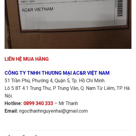
LIÊN HỆ MUA HÀNG
CÔNG TY TNHH THƯƠNG MẠI AC&R VIỆT NAM
51 Trần Phú, Phường 4, Quận 5, Tp. Hồ Chí Minh.
Lô 5 BT 4.1 Trung Thư, P. Trung Văn, Q. Nam Từ Liêm, TP. Hà
Nội.
Hotline:
0899 340 333
– Mr Thanh
Email:
ngocthanhnguyenhai@gmail.com