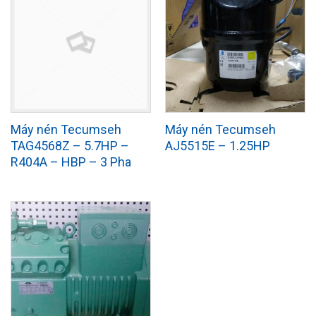
Máy nén Tecumseh
Máy nén Tecumseh
TAG4568Z – 5.7HP –
AJ5515E – 1.25HP
R404A – HBP – 3 Pha