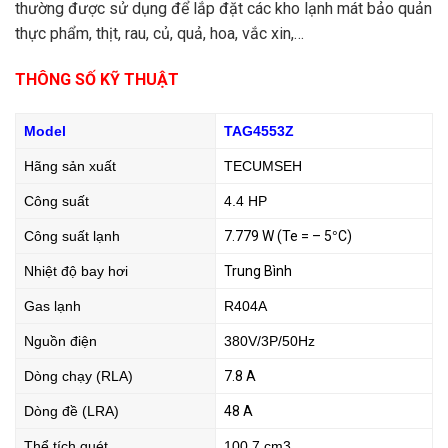
thường được sử dụng để lắp đặt các kho lạnh mát bảo quản
thực phẩm, thịt, rau, củ, quả, hoa, vắc xin,…
THÔNG SỐ KỸ THUẬT
Model
TAG4553Z
Hãng sản xuất
TECUMSEH
Công suất
4.4 HP
Công suất lạnh
7.779 W (Te = – 5
°
C)
Nhiệt độ bay hơi
Trung Bình
Gas lạnh
R404A
Nguồn điện
380V/3P/50Hz
Dòng chạy (RLA)
7.8 A
Dòng đề (LRA)
48 A
Thể tích quét
100.7 cm3