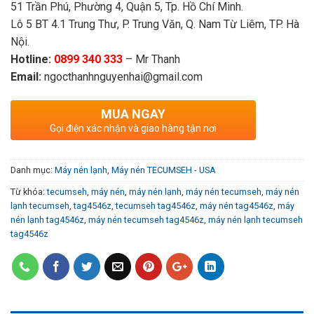
51 Trần Phú, Phường 4, Quận 5, Tp. Hồ Chí Minh.
Lô 5 BT 4.1 Trung Thư, P. Trung Văn, Q. Nam Từ Liêm, TP. Hà
Nội.
Hotline:
0899 340 333
– Mr Thanh
Email:
ngocthanhnguyenhai@gmail.com
MUA NGAY
Gọi điện xác nhận và giao hàng tận nơi
Danh mục:
Máy nén lạnh
,
Máy nén TECUMSEH - USA
Từ khóa:
tecumseh
,
máy nén
,
máy nén lạnh
,
máy nén tecumseh
,
máy nén
lạnh tecumseh
,
tag4546z
,
tecumseh tag4546z
,
máy nén tag4546z
,
máy
nén lạnh tag4546z
,
máy nén tecumseh tag4546z
,
máy nén lạnh tecumseh
tag4546z