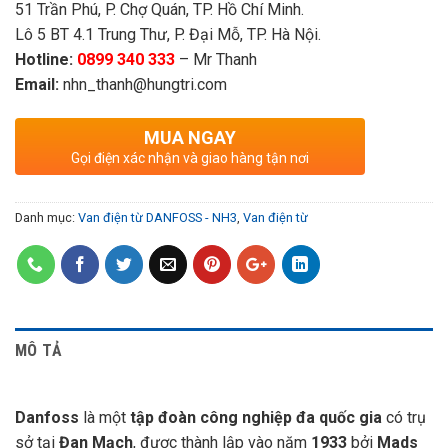
51 Trần Phú, P. Chợ Quán, TP. Hồ Chí Minh.
Lô 5 BT 4.1 Trung Thư, P. Đại Mỗ, TP. Hà Nội.
Hotline:
0899 340 333
– Mr Thanh
Email:
nhn_thanh@hungtri.com
MUA NGAY
Gọi điện xác nhận và giao hàng tận nơi
Danh mục:
Van điện từ DANFOSS - NH3
,
Van điện từ
MÔ TẢ
Danfoss
là một
tập đoàn công nghiệp đa quốc gia
có trụ
sở tại
Đan Mạch
, được thành lập vào năm
1933
bởi
Mads