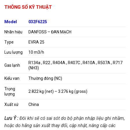
THÔNG SỐ KỸ THUẬT
Model
032F6225
Nhãn hiệu
DANFOSS – ĐAN MẠCH
Type
EVRA 25
Lưu lượng
10 m3/h
R134a , R22 , R404A , R407C , R410A , R507A , R717
Gas lạnh
(NH3)
Kiểu van
Thường đóng (NC)
Trọng
2.822 kg (net) – 3.276 kg (gross)
lượng
Xuất xứ
China
Lưu Ý :
Đôi khi sẽ có sai sót do bộ phận nhập liệu ghi nhầm,
hoặc do hãng sản xuất thay đổi, cập nhật, nâng cấp các