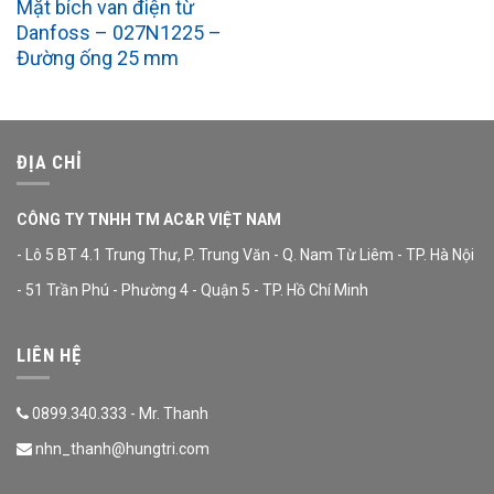
Mặt bích van điện từ
Danfoss – 027N1225 –
Đường ống 25 mm
ĐỊA CHỈ
CÔNG TY TNHH TM AC&R VIỆT NAM
- Lô 5 BT 4.1 Trung Thư, P. Trung Văn - Q. Nam Từ Liêm - TP. Hà Nội
- 51 Trần Phú - Phường 4 - Quận 5 - TP. Hồ Chí Minh
LIÊN HỆ
0899.340.333 - Mr. Thanh
nhn_thanh@hungtri.com