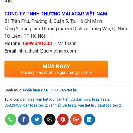
đặt
CÔNG TY TNHH THƯƠNG MẠI AC&R VIỆT NAM
51 Trần Phú, Phường 4, Quận 5, Tp. Hồ Chí Minh.
Tầng 2 Trung tâm Thương mại và Dịch vụ Trung Văn, Q. Nam
Từ Liêm, TP. Hà Nội.
Hotline:
0899 340 333
– Mr Thanh
Email:
nhn_thanh@acrvietnam.com
MUA NGAY
Gọi điện xác nhận và giao hàng tận nơi
Danh mục:
Nhãn hiệu DANFOSS
,
Van tiết lưu
Từ khóa:
danfoss
,
van tiết lưu
,
van tiết lưu danfoss
,
tes2
,
tes 2
,
068Z3403
,
danfoss tes 2
,
van tiết lưu tes 2
,
van tiết lưu danfoss tes 2