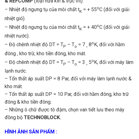
& REFCOMP
(loại nửa kín & trục vít).
o
– Nhiệt độ ngưng tụ của môi chất t
= + 55
C (đối với giải
K
nhiệt gió).
o
– Nhiệt độ ngưng tụ của môi chất t
= + 40
C (đối với giải
K
nhiệt nước).
o
– Độ chênh nhiệt độ DT = T
– T
= 7 ¸ 8
K, đối với hầm
P
o
đông , kho trữ, kho tiền đông, kho mát.
o
– Độ chênh nhiệt độ DT = T
– T
= 3 ¸ 5
K, đối với máy làm
P
o
lạnh nước.
– Tổn thất áp suất DP = 8 Par, đối với máy làm lạnh nước &
kho mát.
– Tổn thất áp suất DP = 10 Par, đối với hầm đông, kho trữ
đông & kho tiền đông.
– Những ô chữ được tô đậm, chọn van tiết lưu theo máy
đồng bộ
TECHNOBLOCK
.
HÌNH ẢNH SẢN PHẨM :