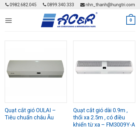
Skip
0982.682.045
0899.340.333
nhn_thanh@hungtri.com
to
content
0
Quạt cắt gió OULAI –
Quạt cắt gió dài 0.9m ,
Tiêu chuẩn châu Âu
thổi xa 2.5m , có điều
khiển từ xa – FM3009Y-A