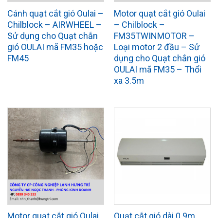
Cánh quạt cắt gió Oulai –
Motor quạt cắt gió Oulai
Chilblock – AIRWHEEL –
– Chilblock –
Sử dụng cho Quạt chắn
FM35TWINMOTOR –
gió OULAI mã FM35 hoặc
Loại motor 2 đầu – Sử
FM45
dụng cho Quạt chắn gió
OULAI mã FM35 – Thổi
xa 3.5m
Motor quạt cắt gió Oulai
Quạt cắt gió dài 0.9m ,