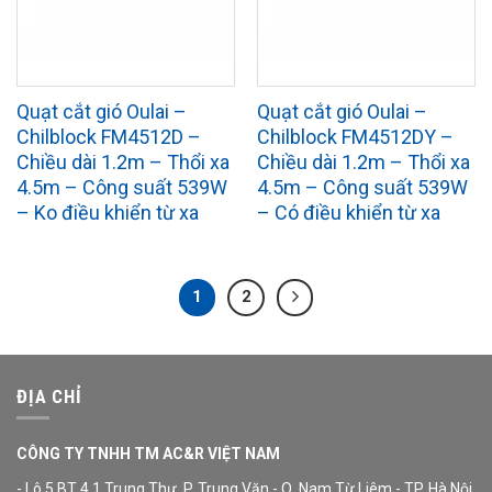
Quạt cắt gió Oulai –
Quạt cắt gió Oulai –
Chilblock FM4512D –
Chilblock FM4512DY –
Chiều dài 1.2m – Thổi xa
Chiều dài 1.2m – Thổi xa
4.5m – Công suất 539W
4.5m – Công suất 539W
– Ko điều khiển từ xa
– Có điều khiển từ xa
1
2
ĐỊA CHỈ
CÔNG TY TNHH TM AC&R VIỆT NAM
- Lô 5 BT 4.1 Trung Thư, P. Trung Văn - Q. Nam Từ Liêm - TP. Hà Nội